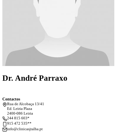
Dr. André Parraxo
Contactos
Rua de Alcobaça 13/41
Ed. Leiria Plaza
2400-086 Leiria
244 815 603*
915 472 535**
info@clinicasjtalha.pt