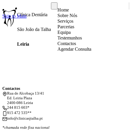
Home
Clínica Dentária
Sobre Nós
Skip to Main
Serviços
Parcerias
São João da Talha
Equipa
Testemunhos
Contactos
Leiria
Agendar Consulta
Contactos
Rua de Alcobaça 13/41
Ed. Leiria Plaza
2400-086 Leiria
244 815 603*
915 472 535**
info@clinicasjtalha.pt
*chamada rede fixa nacional