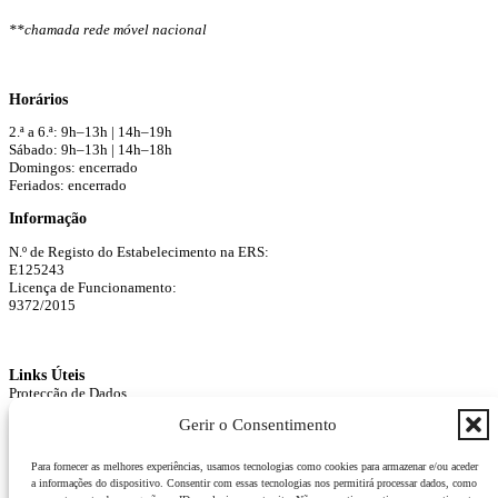
**chamada rede móvel nacional
Horários
2.ª a 6.ª: 9h–13h | 14h–19h
Sábado: 9h–13h | 14h–18h
Domingos: encerrado
Feriados: encerrado
Informação
N.º de Registo do Estabelecimento na ERS:
E125243
Licença de Funcionamento:
9372/2015
Links Úteis
Protecção de Dados
Agendar Consulta
Gerir o Consentimento
Para fornecer as melhores experiências, usamos tecnologias como cookies para armazenar e/ou aceder
a informações do dispositivo. Consentir com essas tecnologias nos permitirá processar dados, como