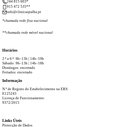
244 815 603*
915 472 535**
info@clinicasjtalha.pt
*chamada rede fixa nacional
**chamada rede móvel nacional
Horários
2.ª a 6.ª: 9h–13h | 14h–19h
Sábado: 9h–13h | 14h–18h
Domingos: encerrado
Feriados: encerrado
Informação
N.º de Registo do Estabelecimento na ERS:
E125243
Licença de Funcionamento:
9372/2015
Links Úteis
Protecção de Dados