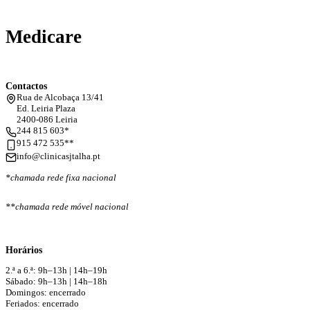
Medicare
Contactos
Rua de Alcobaça 13/41
Ed. Leiria Plaza
2400-086 Leiria
244 815 603*
915 472 535**
info@clinicasjtalha.pt
*chamada rede fixa nacional
**chamada rede móvel nacional
Horários
2.ª a 6.ª: 9h–13h | 14h–19h
Sábado: 9h–13h | 14h–18h
Domingos: encerrado
Feriados: encerrado