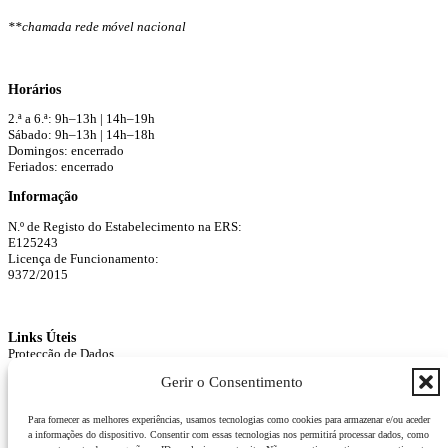
**chamada rede móvel nacional
Horários
2.ª a 6.ª: 9h–13h | 14h–19h
Sábado: 9h–13h | 14h–18h
Domingos: encerrado
Feriados: encerrado
Informação
N.º de Registo do Estabelecimento na ERS:
E125243
Licença de Funcionamento:
9372/2015
Links Úteis
Protecção de Dados
Agendar Consulta
Gerir o Consentimento
Para fornecer as melhores experiências, usamos tecnologias como cookies para armazenar e/ou aceder
a informações do dispositivo. Consentir com essas tecnologias nos permitirá processar dados, como