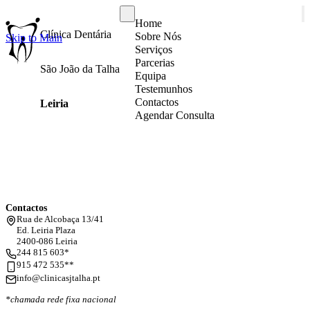
Home
Clínica Dentária
Sobre Nós
Skip to Main
Serviços
Parcerias
São João da Talha
Equipa
Testemunhos
Contactos
Leiria
Agendar Consulta
Contactos
Rua de Alcobaça 13/41
Ed. Leiria Plaza
2400-086 Leiria
244 815 603*
915 472 535**
info@clinicasjtalha.pt
*chamada rede fixa nacional