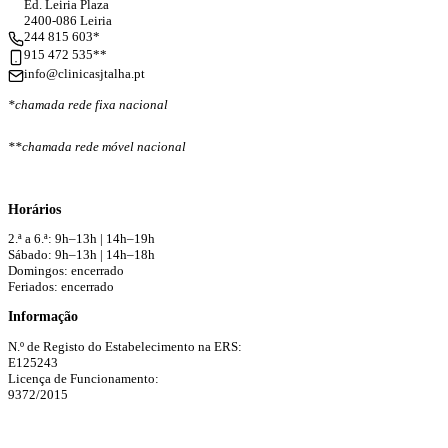
Ed. Leiria Plaza
2400-086 Leiria
244 815 603*
915 472 535**
info@clinicasjtalha.pt
*chamada rede fixa nacional
**chamada rede móvel nacional
Horários
2.ª a 6.ª: 9h–13h | 14h–19h
Sábado: 9h–13h | 14h–18h
Domingos: encerrado
Feriados: encerrado
Informação
N.º de Registo do Estabelecimento na ERS:
E125243
Licença de Funcionamento:
9372/2015