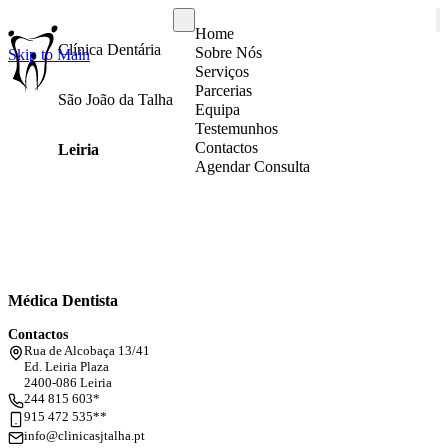
Home
Clínica Dentária
Sobre Nós
Skip to Main
Serviços
Parcerias
São João da Talha
Equipa
Testemunhos
Contactos
Leiria
Agendar Consulta
Médica Dentista
Contactos
Rua de Alcobaça 13/41
Ed. Leiria Plaza
2400-086 Leiria
244 815 603*
915 472 535**
info@clinicasjtalha.pt