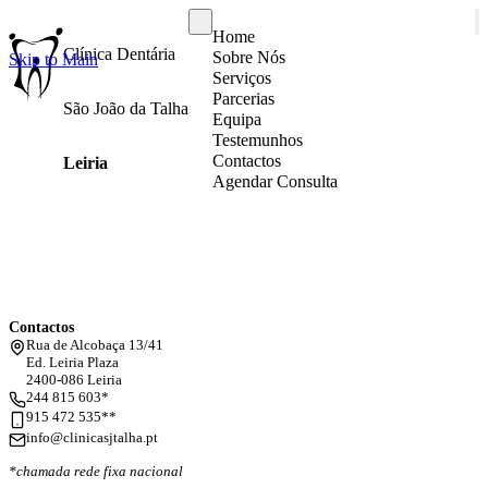
Home
Clínica Dentária
Sobre Nós
Skip to Main
Serviços
Parcerias
São João da Talha
Equipa
Testemunhos
Contactos
Leiria
Agendar Consulta
Contactos
Rua de Alcobaça 13/41
Ed. Leiria Plaza
2400-086 Leiria
244 815 603*
915 472 535**
info@clinicasjtalha.pt
*chamada rede fixa nacional