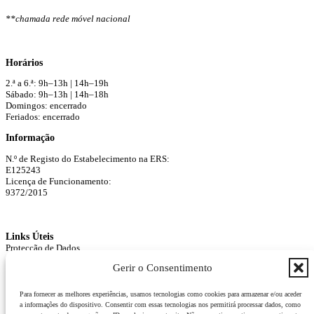
**chamada rede móvel nacional
Horários
2.ª a 6.ª: 9h–13h | 14h–19h
Sábado: 9h–13h | 14h–18h
Domingos: encerrado
Feriados: encerrado
Informação
N.º de Registo do Estabelecimento na ERS:
E125243
Licença de Funcionamento:
9372/2015
Links Úteis
Protecção de Dados
Agendar Consulta
Gerir o Consentimento
Para fornecer as melhores experiências, usamos tecnologias como cookies para armazenar e/ou aceder
a informações do dispositivo. Consentir com essas tecnologias nos permitirá processar dados, como