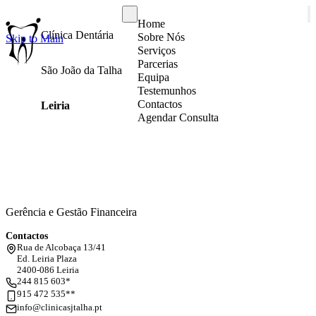
Home
Clínica Dentária
Sobre Nós
Skip to Main
Serviços
Parcerias
São João da Talha
Equipa
Testemunhos
Contactos
Leiria
Agendar Consulta
Gerência e Gestão Financeira
Contactos
Rua de Alcobaça 13/41
Ed. Leiria Plaza
2400-086 Leiria
244 815 603*
915 472 535**
info@clinicasjtalha.pt