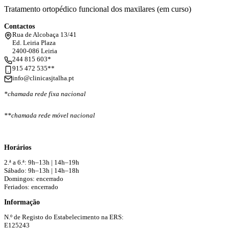
Tratamento ortopédico funcional dos maxilares (em curso)
Contactos
Rua de Alcobaça 13/41
Ed. Leiria Plaza
2400-086 Leiria
244 815 603*
915 472 535**
info@clinicasjtalha.pt
*chamada rede fixa nacional
**chamada rede móvel nacional
Horários
2.ª a 6.ª: 9h–13h | 14h–19h
Sábado: 9h–13h | 14h–18h
Domingos: encerrado
Feriados: encerrado
Informação
N.º de Registo do Estabelecimento na ERS:
E125243