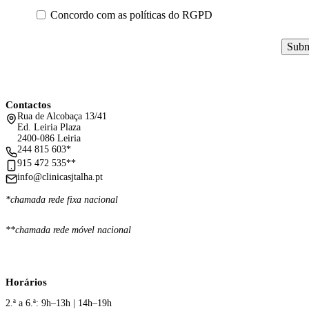
Concordo com as políticas do RGPD
Subm
Contactos
Rua de Alcobaça 13/41
Ed. Leiria Plaza
2400-086 Leiria
244 815 603*
915 472 535**
info@clinicasjtalha.pt
*chamada rede fixa nacional
**chamada rede móvel nacional
Horários
2.ª a 6.ª: 9h–13h | 14h–19h