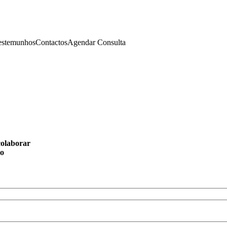
estemunhos
Contactos
Agendar Consulta
olaborar
co