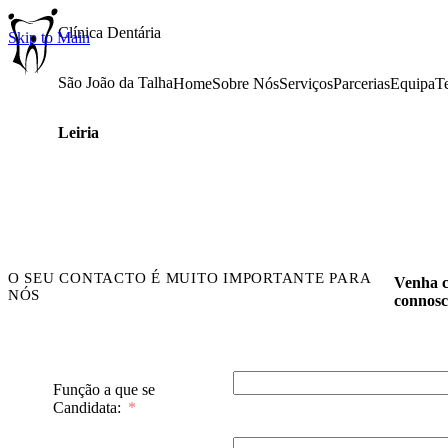
Clínica Dentária
Skip to Main
São João da Talha
Home
Sobre Nós
Serviços
Parcerias
Equipa
T
Leiria
O SEU CONTACTO É MUITO IMPORTANTE PARA
Venha c
NÓS
connos
Função a que se
Candidata: