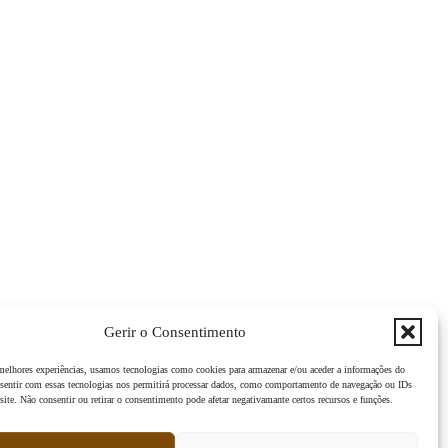
Gerir o Consentimento
 melhores experiências, usamos tecnologias como cookies para armazenar e/ou aceder a informações do
sentir com essas tecnologias nos permitirá processar dados, como comportamento de navegação ou IDs
site. Não consentir ou retirar o consentimento pode afetar negativamante certos recursos e funções.