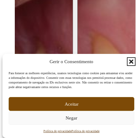
Gerir o Consentimento
Para fornecer as melhores experiências, usamos tecnologias como cookies para armazenar e/ou aceder
a informações do dispositivo. Consentir com essas tecnologias nos permitirá processar dados, como
comportamento de navegação ou IDs exclusivos neste site. Não consentir ou retirar o consentimento
pode afetar negativamante certos recursos e funções.
Aceitar
Negar
Precisa de Ajuda?
Política de privacidade
Política de privacidade